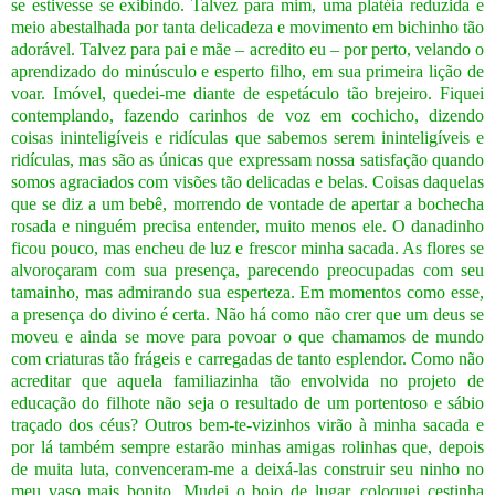
se estivesse se exibindo. Talvez para mim, uma platéia reduzida e
meio abestalhada por tanta delicadeza e movimento em bichinho tão
adorável. Talvez para pai e mãe – acredito eu – por perto, velando o
aprendizado do minúsculo e esperto filho, em sua primeira lição de
voar.
Imóvel, quedei-me diante de espetáculo tão brejeiro. Fiquei
contemplando, fazendo carinhos de voz em cochicho, dizendo
coisas ininteligíveis e ridículas que sabemos serem ininteligíveis e
ridículas, mas são as únicas que expressam nossa satisfação quando
somos agraciados com visões tão delicadas e belas. Coisas daquelas
que se diz a um bebê, morrendo de vontade de apertar a bochecha
rosada e ninguém precisa entender, muito menos ele.
O danadinho
ficou pouco, mas encheu de luz e frescor minha sacada. As flores se
alvoroçaram com sua presença, parecendo preocupadas com seu
tamainho, mas admirando sua esperteza.
Em momentos como esse,
a presença do divino é certa. Não há como não crer que um deus se
moveu e ainda se move para povoar o que chamamos de mundo
com criaturas tão frágeis e carregadas de tanto esplendor. Como não
acreditar que aquela familiazinha tão envolvida no projeto de
educação do filhote não seja o resultado de um portentoso e sábio
traçado dos céus?
Outros bem-te-vizinhos virão à minha sacada e
por lá também sempre estarão minhas amigas rolinhas que, depois
de muita luta, convenceram-me a deixá-las construir seu ninho no
meu vaso mais bonito. Mudei o bojo de lugar, coloquei cestinha