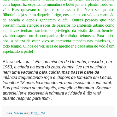
com fiapos, fiz espantalho miniatura e botei junto à planta. Tudo em
vão. Elas quiseram o meu vaso e assim foi. Nem sei quantos
filhotinhos já saíram daquele abrigo, ensaiaram seu vôo do corrimão
da sacada e depois ganharam o céu.
Outras pessoas que não
prestam muita atenção a sons de pássaros no ambiente urbano como
eu, talvez tenham também o privilégio da visita de um bem-te-
vizinho sapeca ou da companhia de rolinhas teimosas.
Para todos
nós, a beleza de estar vivo se apresenta também nas miudezas, a
todo tempo. Olhos de ver, asas de aprender e cada aula de vôo é um
espetáculo a parte!
A Iara pela Iara:
" Eu sou mineira de Uberaba, nascida , em
1963, e criada na terra do zebu. Nunca tive um pastinho,
nem uma vaquinha para cuidar, mas passei parte da
infância freqüentando roça e, depois de formada em Letras,
trabalhei 18 anos lecionando em uma escola de zona rural.
Sou professora de português, redação e literatura. Sempre
apreciei ler e escrever. A primeira atividade é tão vital
quanto respirar, para mim
".
José Maria
às
10:38 PM