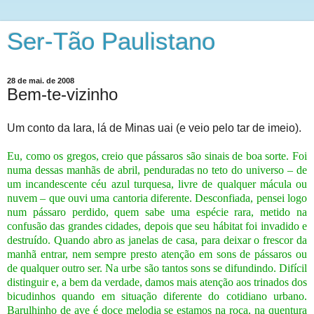
Ser-Tão Paulistano
28 de mai. de 2008
Bem-te-vizinho
Um conto da Iara, lá de Minas uai (e veio pelo tar de imeio).
Eu, como os gregos, creio que pássaros são sinais de boa sorte.
Foi
numa dessas manhãs de abril, penduradas no teto do universo – de
um incandescente céu azul turquesa, livre de qualquer mácula ou
nuvem – que ouvi uma cantoria diferente. Desconfiada, pensei logo
num pássaro perdido, quem sabe uma espécie rara, metido na
confusão das grandes cidades, depois que seu hábitat foi invadido e
destruído.
Quando abro as janelas de casa, para deixar o frescor da
manhã entrar, nem sempre presto atenção em sons de pássaros ou
de qualquer outro ser. Na urbe são tantos sons se difundindo. Difícil
distinguir e, a
bem da verdade, damos mais atenção aos trinados dos
bicudinhos quando em situação diferente do cotidiano urbano.
Barulhinho de ave é doce melodia se estamos na roça, na quentura