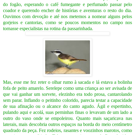
do fogão, esperando o café fumegante e perfumado passar pelo
coador e querendo encher de histórias e aventuras o resto do dia.
Ouvimos com devoção e até nos metemos a nomear alguns pelos
gorjeios e cantorias, como se poucos momentos no campo nos
tornasse especialistas na rotina da passarinhada.
Mas, esse me fez reter o olhar rumo à sacada e
lá estava a bolinha
fofa de peito amarelo.
Serelepe como uma criança ao ser avisada de
que vai ganhar um sorvete, elezinho era todo prosa, cantarolando
sem parar. Inflando o peitinho colorido, parecia testar a capacidade
de sua afinação ou o alcance do canto agudo.
Ágil e espertinho,
pulando aqui e acolá, suas perninhas finas o levavam de um lado a
outro do vaso onde se empoleirou. Quanto mais saçaricava nas
laterais, mais descobria outros espaços na borda do meio centímetro
quadrado da peça.
Fez rodeios, rasantes e voozinhos marotos, como