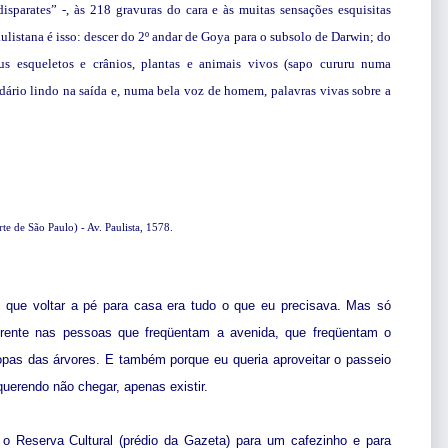
isparates” -, às 218 gravuras do cara e às muitas sensações esquisitas
listana é isso: descer do 2º andar de Goya para o subsolo de Darwin; do
us esqueletos e crânios, plantas e animais vivos (sapo cururu numa
idário lindo na saída e, numa bela voz de homem, palavras vivas sobre a
 de São Paulo) - Av. Paulista, 1578.
i que voltar a pé para casa era tudo o que eu precisava. Mas só
erente nas pessoas que freqüentam a avenida, que freqüentam o
pas das árvores. E também porque eu queria aproveitar o passeio
uerendo não chegar, apenas existir.
o Reserva Cultural (prédio da Gazeta) para um cafezinho e para