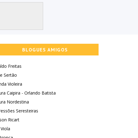
BLOGUES AMIGOS
ldo Freitas
e Sertão
nda Violeira
ura Caipira - Orlando Batista
ura Nordestina
essões Seresteiras
son Ricart
 Viola
Bronca