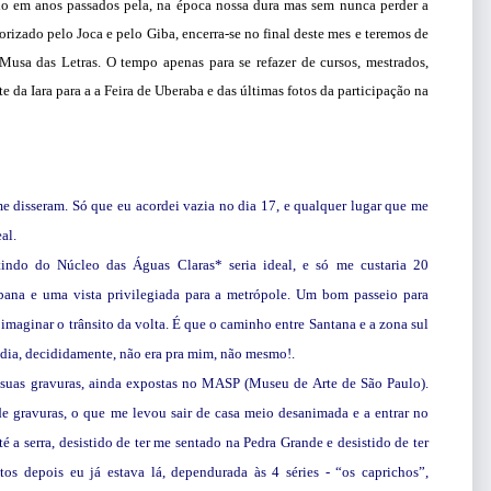
tado em anos passados pela, na época nossa dura mas sem nunca perder a
orizado pelo Joca e pelo Giba, encerra-se no final deste mes e teremos de
 Musa das Letras. O tempo apenas para se refazer de cursos, mestrados,
te da Iara para a a Feira de Uberaba e das últimas fotos da participação na
me disseram. Só que eu acordei vazia no dia 17, e qualquer lugar que me
al.
rtindo do Núcleo das Águas Claras* seria ideal, e só me custaria 20
urbana e uma vista privilegiada para a metrópole. Um bom passeio para
 imaginar o trânsito da volta. É que o caminho entre Santana e a zona sul
 dia, decididamente, não era pra mim, não mesmo!.
 suas gravuras, ainda expostas no MASP (Museu de Arte de São Paulo).
e gravuras, o que me levou sair de casa meio desanimada e a entrar no
é a serra, desistido de ter me sentado na Pedra Grande e desistido de ter
s depois eu já estava lá, dependurada às 4 séries - “os caprichos”,