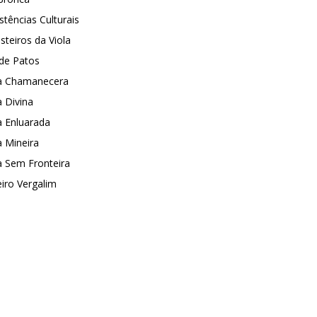
stências Culturais
steiros da Viola
 de Patos
la Chamanecera
a Divina
a Enluarada
a Mineira
a Sem Fronteira
eiro Vergalim