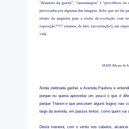
“desastres da guerra”, “tauromaquia” e “provérbios ou d
provocadas por algumas das imagens. Acho que ser tão pau
retrato da angústia para a teoria da evolução com se
exposição??!?! estamos, de fato, em extinção!), um orqu
vida.
MASP (Museu de Arte
Ainda inebriada ganhei a Avenida Paulista e entend
porque eu queria aproveitar um pouco o que é dif
parque Trianon e que procuram alguns bugios nas co
largo da avenida, em passos lentos, como quem vai q
Desta maneira, com o vento nos cabelos, alcancei 