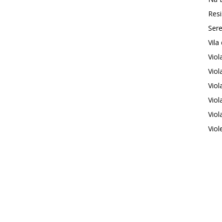
Resi
Sere
Vila
Vio
Viol
Viol
Viol
Viol
Viol