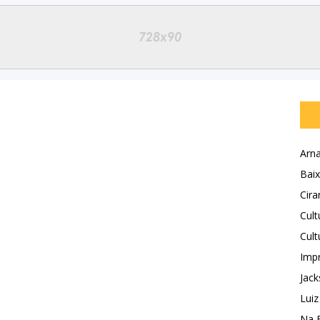
Arna
Baix
Cira
Cult
Cult
Impr
Jack
Luiz
Na 