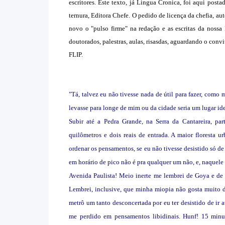
escritores. Este texto, já Lingua Cronica, foi aqui pos
ternura, Editora Chefe. O pedido de licença da chefia, aut
novo o "pulso firme" na redação e as escritas da nossa
doutorados, palestras, aulas, risasdas, aguardando o convi
FLIP.
"Tá, talvez eu não tivesse nada de útil
para fazer, como 
levasse para longe de mim ou da cidade seria um lugar ide
Subir até a Pedra Grande, na Serra da Cantareira, pa
quilômetros e dois reais de entrada. A maior floresta 
ordenar os pensamentos, se eu não tivesse desistido só de
em horário de pico não é pra qualquer um não, e, naquele
Avenida Paulista! Meio inerte me lembrei de Goya e de
Lembrei, inclusive, que minha miopia não gosta muito d
metrô um tanto desconcertada por eu ter desistido de ir at
me perdido em pensamentos libidinais. Hunf! 15 minuto