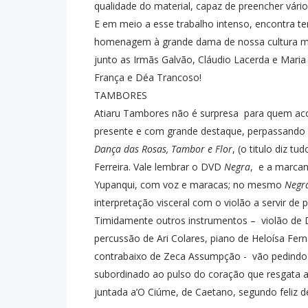
qualidade do material, capaz de preencher vár
E em meio a esse trabalho intenso, encontra tem
homenagem à grande dama de nossa cultura m
junto as Irmãs Galvão, Cláudio Lacerda e Mari
França e Déa Trancoso!
TAMBORES
Atiaru Tambores não é surpresa
para quem aco
presente e com grande destaque, perpassando 
Dança das Rosas, Tambor e Flor
, (o titulo diz tu
Ferreira. Vale lembrar o DVD
Negra
,
e a marcan
Yupanqui, com voz e maracas; no mesmo
Negr
interpretação visceral com o violão a servir de
Timidamente outros instrumentos –
violão de 
percussão de Ari Colares, piano de Heloísa Fern
contrabaixo de Zeca Assumpção -
vão pedindo
subordinado ao pulso do coração que resgata a 
juntada a’O Ciúme, de Caetano, segundo feliz d