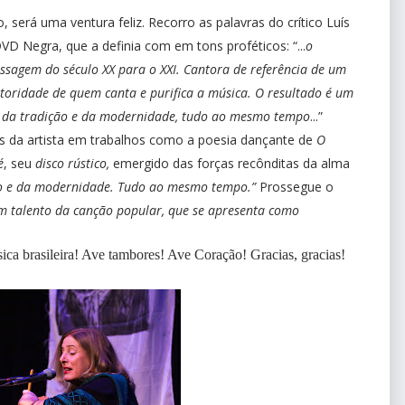
, será uma ventura feliz. Recorro as palavras do crítico Luís
D Negra, que a definia com em tons proféticos: “...
o
ssagem do século XX para o XXI. Cantora de referência de um
toridade de quem canta e purifica a música. O resultado é um
 da tradição e da modernidade, tudo ao mesmo tempo
...”
es da artista em trabalhos como a poesia dançante de
O
é
, seu
disco rústico,
emergido das forças recônditas da alma
o e da modernidade. Tudo ao mesmo tempo.”
Prossegue o
m talento da canção popular, que se apresenta como
a brasileira! Ave tambores! Ave Coração! Gracias, gracias!