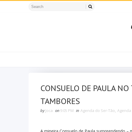
CONSUELO DE PAULA NO 
TAMBORES
by
Joca
on
9:05 PM
in
Agenda do Ser-Tão
,
Agenda 
A mineira Consuelo de Paula surpreendendo – 