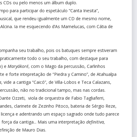
ios CDs ou pelo menos um álbum duplo.
po para participar do espetáculo “Canta Inesita”,
usical, que rendeu igualmente um CD de mesmo nome,
a Alcina. Ia me esquecendo d’As Mamelucas, com Cátia de
mpanha seu trabalho, pois os batuques sempre estiveram
praticamente todo o seu trabalho, com destaque para
do) e
Maryákoré
, com o Mago da percussão, Carlinhos
te e forte intepretação de “Piedra y Camino”, de Atahualpa
a
, vide a cantiga “Caicó”, de Villa-Lobos e Teca Calazans,
 percussão, não no tradicional tampo, mas nas cordas.
Dante Ozzeti,
viola de orquestra de Fabio Tagliaferri,
andes, clarinete de Zezinho Pitoco, bateria de Sérgio Reze,
 licença e adentrando um espaço sagrado onde tudo parece
força da cantiga... Mais uma interpretação
definitiva,
efinição de Mauro Dias.