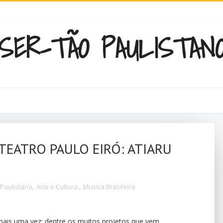
SER-TÃO PAULISTAN
TEATRO PAULO EIRÓ: ATIARU
Paulistana
,
Arte e Cultura.
,
Musica Brasileira
mais uma vez: dentre os muitos projetos que vem