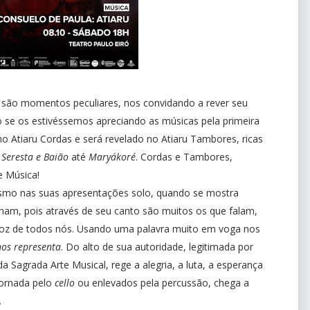
são momentos peculiares, nos convidando a rever seu
o se os estivéssemos apreciando as músicas pela primeira
no Atiaru Cordas e será revelado no Atiaru Tambores, ricas
Seresta e Baião
até
Maryákoré
. Cordas e Tambores,
e Música!
smo nas suas apresentações solo, quando se mostra
am, pois através de seu canto são muitos os que falam,
a voz de todos nós. Usando uma palavra muito em voga nos
nos representa
. Do alto de sua autoridade, legitimada por
da Sagrada Arte Musical, rege a alegria, a luta, a esperança
dornada pelo
cello
ou enlevados pela percussão, chega a
.