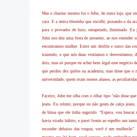
Mas o charme mesmo foi o John, de outra loja, que e
cara. E a única blusinha que escolhi, puxando-a da a
para o provador de luxo, entapetado, iluminado. Eu 
John nos deu uma festa de presente, ao nos estender
encontramos mulher. Entre um desfile e outro das roup
trazendo, e que nós duas vestíamos e desvestíamos, 
dois, mas só porque eu achei bem legal esse negócio 
que perdeu dez quilos na academia, mas disse que o
universidade, quem eram nossos alunos, as peculiaridad
Faceiro, John me olha com o olhar tipo “não disse que
jeans. Eu relutei, porque eu não gosto de calça jeans,
de blusa que ele tinha sugerido. “Espera, vou buscar
havia virado hábito, e parei frente ao espelho um tant
esconder debaixo das roupas, você é um mulherão”. 