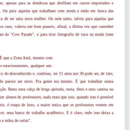
er, apenas para as dondocas que desfilam em carros importados e
ana. Ou para aquelas que trabalham com moda e estão em busca das
sca de ser uma nova mulher. Ou nem tanto, talvez para aquelas que
mo caso, valeria um bom passeio, afinal, a última vez que caminhei
nta da “Cow Parade”, e para tirar fotografia de vaca na moda (sem
 É que a Zona Azul, mesmo com
o estacionamento, qualquer um.
 do desconhecido e, confesso, ter 15 anos aos 30 pode ser, de fato,
tudo parece ser novo. Pra gente era mesmo. É que trabalhar numa
ão. Basta uma calça de briga ajeitada, meia, tênis e uma camisa ou
r alunos de professores, nada mais que isso, quando isso é possível
ário, é roupa de luxo, a maior estica que os professores vestem em
etor, uma banca de trabalho acadêmico. E é claro, tudo isso deixa a
s e mãos de cetim”.