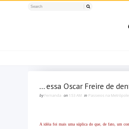
... essa Oscar Freire de den
by
Fernanda
on
1:53 AM
in
Passeios na Metrópole
A idéia foi mais uma súplica do que, de fato, um con