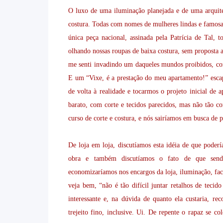
O luxo de uma iluminação planejada e de uma arquite
costura. Todas com nomes de mulheres lindas e famosa
única peça nacional, assinada pela Patrícia de Tal, t
olhando nossas roupas de baixa costura, sem proposta
me senti invadindo um daqueles mundos proibidos, com
E um “Vixe, é a prestação do meu apartamento!” escap
de volta à realidade e tocarmos o projeto inicial de
barato, com corte e tecidos parecidos, mas não tão con
curso de corte e costura, e nós sairíamos em busca de p
De loja em loja, discutíamos esta idéia de que poder
obra e também discutíamos o fato de que send
economizaríamos nos encargos da loja, iluminação, fac
veja bem, “não é tão difícil juntar retalhos de teci
interessante e, na dúvida de quanto ela custaria, 
trejeito fino, inclusive. Ui. De repente o rapaz se 