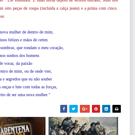
o”. Ele entendeu. E duas horas depois de termos entrado, John nos
m oito peças de roupa (incluída a calça jeans) e a prima com cinco.
si.
 nova mulher de dentro de mim,
inos felizes e mãos de cetim
sombras, que rondam o meu coração,
nos sonhos dos homens
de voraz, da paixão
ntro de mim, ou de onde vier,
a e segredos que eu não souber
 onças e lute com todas as forças,
eito de ser uma nova mulher.“