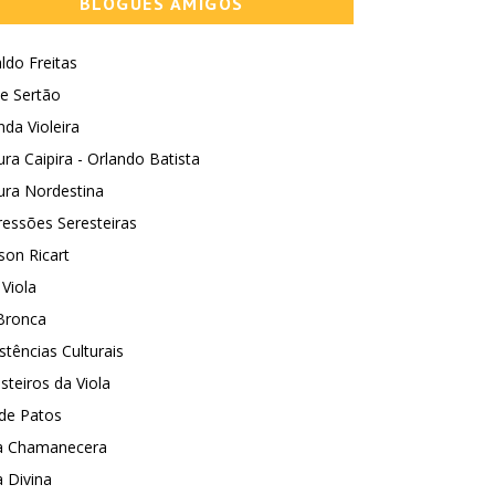
BLOGUES AMIGOS
ldo Freitas
e Sertão
nda Violeira
ura Caipira - Orlando Batista
ura Nordestina
essões Seresteiras
son Ricart
 Viola
Bronca
stências Culturais
steiros da Viola
 de Patos
la Chamanecera
a Divina