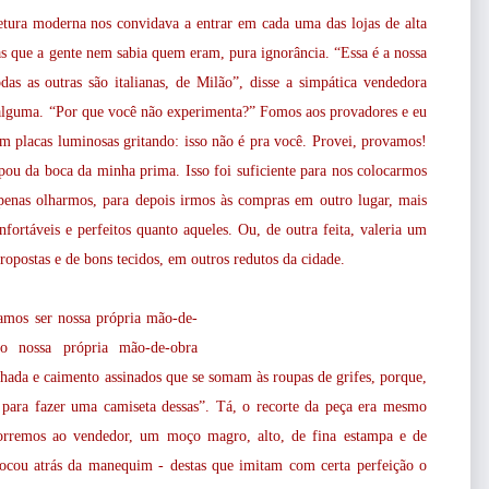
tura moderna nos convidava a entrar em cada uma das lojas de alta
s que a gente nem sabia quem eram, pura ignorância. “Essa é a nossa
odas as outras são italianas, de Milão”, disse a simpática vendedora
 alguma. “Por que você não experimenta?” Fomos aos provadores e eu
 placas luminosas gritando: isso não é pra você. Provei, provamos!
ou da boca da minha prima. Isso foi suficiente para nos colocarmos
 apenas olharmos, para depois irmos às compras em outro lugar, mais
fortáveis e perfeitos quanto aqueles. Ou, de outra feita, valeria um
ropostas e de bons tecidos, em outros redutos da cidade.
íamos ser nossa própria mão-de-
o nossa própria mão-de-obra
hada e caimento assinados que se somam às roupas de grifes, porque,
do para fazer uma camiseta dessas”. Tá, o recorte da peça era mesmo
recorremos ao vendedor, um moço magro, alto, de fina estampa e de
colocou atrás da manequim - destas que imitam com certa perfeição o