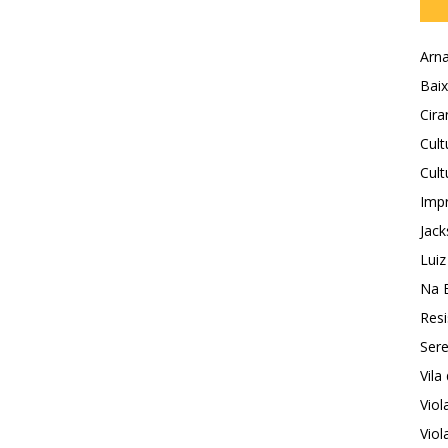
Arna
Baix
Cira
Cult
Cult
Impr
Jack
Luiz
Na 
Resi
Sere
Vila
Vio
Viol