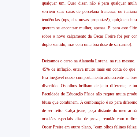
qualquer um. Quer dizer, não é para qualquer mulh
sorriem suas caras de porcelana francesa, ou itali
tendências (ops, das novas propostas!), quiçá em bu
querem se encontrar mulher, apenas. E para este últi
sobre o novo calçamento da Oscar Freire foi por co
duplo sentido, mas com uma boa dose de sarcasmo).
Deixamos o carro na Alameda Lorena, na rua mesmo.
45% de inflação, estava muito mais em conta do que 
Era inegável nosso comportamento adolescente na busca
divertido. Os olhos brilham de jeito diferente, e 
Faculdade de Educação Física não requer muita produç
blusa que combinem. A combinação é só para diferencia
de ser feito. Calça jeans, peça distante do meu arm
ocasiões especiais: dias de prova, reunião com o dir
Oscar Freire em outro plano, “com olhos felinos felize