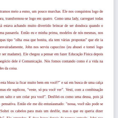
ntramos meio a esmo, um pouco murchas. Ele nos conquistou logo de
rara, transformou-se logo em quatro. Como uma lady, carreguei todas
já estava achando muito divertido brincar de ser dondoca quando o
 uma passarela. Então eu e minha prima, modelos de nós mesmas, nos
as tipo “olha essa que bonita, ela tem várias propostas” que ele ia
desvairadamente, John nos serviu capuccino (eu abusei e tomei logo
de ser madame). Ele chegou a pensar em fazer Educação Física depois
 negócio dele é Comunicação. Nós fomos contando como é a vida na
es da coisa.
 esta blusa ia ficar muito bem em você?” e sai em busca de uma calça
 mas ele suplicou, “veste, só pra você ver”. Vesti, com a combinação
 um salto e um colar pra você”. Desfilei-os como uma deusa, pois já
o pensativa. Então ele me diz entusiasmado: “nossa, você não pode se
Soltei os cabelos para mais um desfile, mas o que eu queria dizer