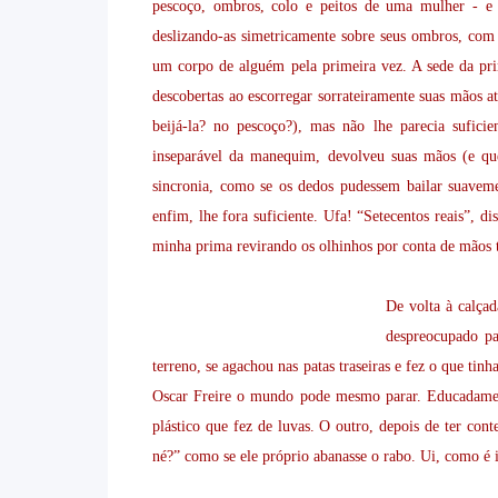
pescoço, ombros, colo e peitos de uma mulher - e 
deslizando-as simetricamente sobre seus ombros, com
um corpo de alguém pela primeira vez. A sede da pri
descobertas ao escorregar sorrateiramente suas mãos at
beijá-la? no pescoço?), mas não lhe parecia sufici
inseparável da manequim, devolveu suas mãos (e que
sincronia, como se os dedos pudessem bailar suaveme
enfim, lhe fora suficiente. Ufa! “Setecentos reais”, 
minha prima revirando os olhinhos por conta de mãos t
De volta à calçad
despreocupado pa
terreno, se agachou nas patas traseiras e fez o que ti
Oscar Freire o mundo pode mesmo parar. Educadamen
plástico que fez de luvas. O outro, depois de ter con
né?” como se ele próprio abanasse o rabo. Ui, como é 