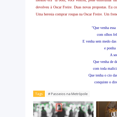
mesmo era “tá bom, você venceu, pode embrulhar tud
devolveu à Oscar Freire. Duas novas propostas. Eu co
Uma heresia comprar roupas na Oscar Freire. Um frene
“Que venha essa
com olhos fel
E venha sem medo das 
e ponha 
A se
Que venha de de
com toda malíci
Que tenha o cio das
conquiste o dir
Tags
# Passeios na Metrópole