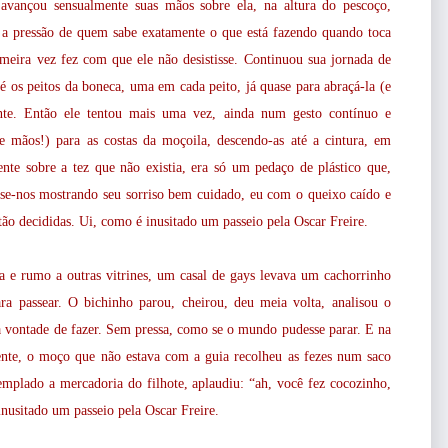
avançou sensualmente suas mãos sobre ela, na altura do pescoço,
 a pressão de quem sabe exatamente o que está fazendo quando toca
meira vez fez com que ele não desistisse. Continuou sua jornada de
é os peitos da boneca, uma em cada peito, já quase para abraçá-la (e
ente. Então ele tentou mais uma vez, ainda num gesto contínuo e
 mãos!) para as costas da moçoila, descendo-as até a cintura, em
nte sobre a tez que não existia, era só um pedaço de plástico que,
disse-nos mostrando seu sorriso bem cuidado, eu com o queixo caído e
ão decididas. Ui, como é inusitado um passeio pela Oscar Freire.
a e rumo a outras vitrines, um casal de gays levava um cachorrinho
ra passear. O bichinho parou, cheirou, deu meia volta, analisou o
nha vontade de fazer. Sem pressa, como se o mundo pudesse parar. E na
te, o moço que não estava com a guia recolheu as fezes num saco
templado a mercadoria do filhote, aplaudiu: “ah, você fez cocozinho,
inusitado um passeio pela Oscar Freire.