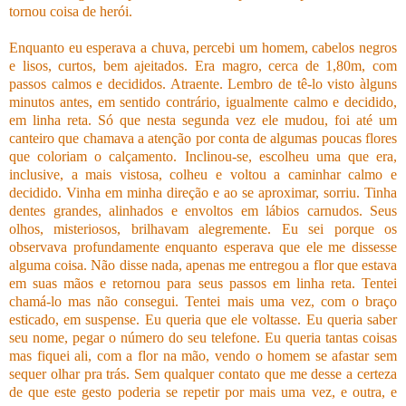
tornou coisa de herói.
Enquanto eu esperava a chuva, percebi um homem, cabelos negros
e lisos, curtos, bem ajeitados. Era magro, cerca de 1,80m, com
passos calmos e decididos. Atraente. Lembro de tê-lo visto àlguns
minutos antes, em sentido contrário, igualmente calmo e decidido,
em linha reta. Só que nesta segunda vez ele mudou, foi até um
canteiro que chamava a atenção por conta de algumas poucas flores
que coloriam o calçamento. Inclinou-se, escolheu uma que era,
inclusive, a mais vistosa, colheu e voltou a caminhar calmo e
decidido. Vinha em minha direção e ao se aproximar, sorriu. Tinha
dentes grandes, alinhados e envoltos em lábios carnudos. Seus
olhos, misteriosos, brilhavam alegremente. Eu sei porque os
observava profundamente enquanto esperava que ele me dissesse
alguma coisa. Não disse nada, apenas me entregou a flor que estava
em suas mãos e retornou para seus passos em linha reta. Tentei
chamá-lo mas não consegui. Tentei mais uma vez, com o braço
esticado, em suspense. Eu queria que ele voltasse. Eu queria saber
seu nome, pegar o número do seu telefone. Eu queria tantas coisas
mas fiquei ali, com a flor na mão, vendo o homem se afastar sem
sequer olhar pra trás. Sem qualquer contato que me desse a certeza
de que este gesto poderia se repetir por mais uma vez, e outra, e