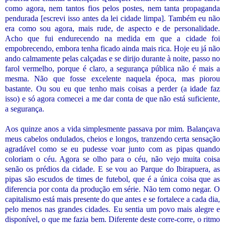
como agora, nem tantos fios pelos postes, nem tanta propaganda
pendurada [escrevi isso antes da lei cidade limpa]. Também eu não
era como sou agora, mais rude, de aspecto e de personalidade.
Acho que fui endurecendo na medida em que a cidade foi
empobrecendo, embora tenha ficado ainda mais rica. Hoje eu já não
ando calmamente pelas calçadas e se dirijo durante à noite, passo no
farol vermelho, porque é claro, a segurança pública não é mais a
mesma. Não que fosse excelente naquela época, mas piorou
bastante. Ou sou eu que tenho mais coisas a perder (a idade faz
isso) e só agora comecei a me dar conta de que não está suficiente,
a segurança.
Aos quinze anos a vida simplesmente passava por mim. Balançava
meus cabelos ondulados, cheios e longos, tranzendo certa sensação
agradável como se eu pudesse voar junto com as pipas quando
coloriam o céu. Agora se olho para o céu, não vejo muita coisa
senão os prédios da cidade. E se vou ao Parque do Ibirapuera, as
pipas são escudos de times de futebol, que é a única coisa que as
diferencia por conta da produção em série. Não tem como negar. O
capitalismo está mais presente do que antes e se fortalece a cada dia,
pelo menos nas grandes cidades. Eu sentia um povo mais alegre e
disponível, o que me fazia bem. Diferente deste corre-corre, o ritmo