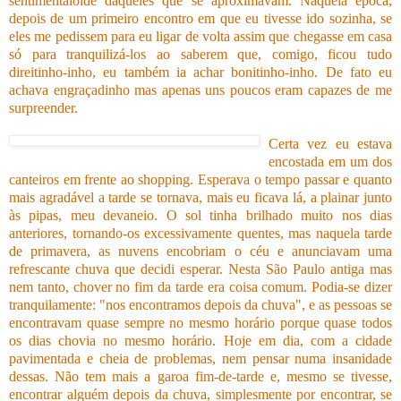
sentimentalóide daqueles que se aproximavam. Naquela época,
depois de um primeiro encontro em que eu tivesse ido sozinha, se
eles me pedissem para eu ligar de volta assim que chegasse em casa
só para tranquilizá-los ao saberem que, comigo, ficou tudo
direitinho-inho, eu também ia achar bonitinho-inho. De fato eu
achava engraçadinho mas apenas uns poucos eram capazes de me
surpreender.
Certa vez eu estava
encostada em um dos
canteiros em frente ao shopping. Esperava o tempo passar e quanto
mais agradável a tarde se tornava, mais eu ficava lá, a plainar junto
às pipas, meu devaneio. O sol tinha brilhado muito nos dias
anteriores, tornando-os excessivamente quentes, mas naquela tarde
de primavera, as nuvens encobriam o céu e anunciavam uma
refrescante chuva que decidi esperar. Nesta São Paulo antiga mas
nem tanto, chover no fim da tarde era coisa comum. Podia-se dizer
tranquilamente: "nos encontramos depois da chuva", e as pessoas se
encontravam quase sempre no mesmo horário porque quase todos
os dias chovia no mesmo horário. Hoje em dia, com a cidade
pavimentada e cheia de problemas, nem pensar numa insanidade
dessas. Não tem mais a garoa fim-de-tarde e, mesmo se tivesse,
encontrar alguém depois da chuva, simplesmente por encontrar, se