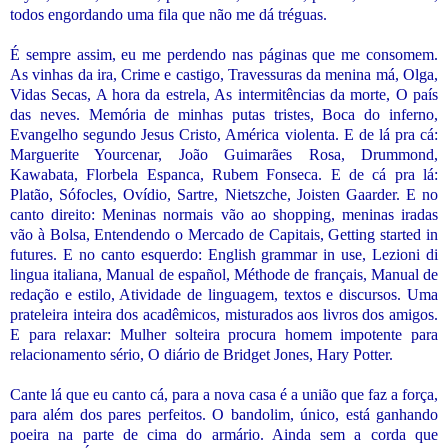
todos engordando uma fila que não me dá tréguas.
É sempre assim, eu me perdendo nas páginas que me consomem.
As vinhas da ira, Crime e castigo, Travessuras da menina má, Olga,
Vidas Secas, A hora da estrela, As intermitências da morte, O país
das neves. Memória de minhas putas tristes, Boca do inferno,
Evangelho segundo Jesus Cristo, América violenta. E de lá pra cá:
Marguerite Yourcenar, João Guimarães Rosa, Drummond,
Kawabata, Florbela Espanca, Rubem Fonseca. E de cá pra lá:
Platão, Sófocles, Ovídio, Sartre, Nietszche, Joisten Gaarder. E no
canto direito: Meninas normais vão ao shopping, meninas iradas
vão à Bolsa, Entendendo o Mercado de Capitais, Getting started in
futures. E no canto esquerdo: English grammar in use, Lezioni di
lingua italiana, Manual de español, Méthode de français, Manual de
redação e estilo, Atividade de linguagem, textos e discursos. Uma
prateleira inteira dos acadêmicos, misturados aos livros dos amigos.
E para relaxar: Mulher solteira procura homem impotente para
relacionamento sério, O diário de Bridget Jones, Hary Potter.
Cante lá que eu canto cá, para a nova casa é a união que faz a força,
para além dos pares perfeitos. O bandolim, único, está ganhando
poeira na parte de cima do armário. Ainda sem a corda que