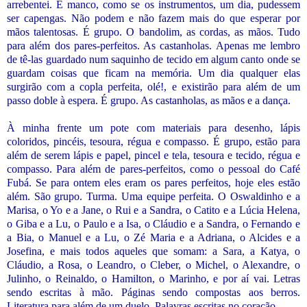
arrebentei. É manco, como se os instrumentos, um dia, pudessem
ser capengas. Não podem e não fazem mais do que esperar por
mãos talentosas. É grupo. O bandolim, as cordas, as mãos. Tudo
para além dos pares-perfeitos. As castanholas. Apenas me lembro
de tê-las guardado num saquinho de tecido em algum canto onde se
guardam coisas que ficam na memória. Um dia qualquer elas
surgirão com a copla perfeita, olé!, e existirão para além de um
passo doble à espera. É grupo. As castanholas, as mãos e a dança.
À minha frente um pote com materiais para desenho, lápis
coloridos, pincéis, tesoura, régua e compasso. É grupo, estão para
além de serem lápis e papel, pincel e tela, tesoura e tecido, régua e
compasso. Para além de pares-perfeitos, como o pessoal do Café
Fubá. Se para ontem eles eram os pares perfeitos, hoje eles estão
além. São grupo. Turma. Uma equipe perfeita. O Oswaldinho e a
Marisa, o Yo e a Jane, o Rui e a Sandra, o Catito e a Lúcia Helena,
o Giba e a Lu, o Paulo e a Isa, o Cláudio e a Sandra, o Fernando e
a Bia, o Manuel e a Lu, o Zé Maria e a Adriana, o Alcides e a
Josefina, e mais todos aqueles que somam: a Sara, a Katya, o
Cláudio, a Rosa, o Leandro, o Cleber, o Michel, o Alexandre, o
Julinho, o Reinaldo, o Hamilton, o Marinho, e por aí vai. Letras
sendo escritas à mão. Páginas sendo compostas aos berros.
Literatura para além de um duelo. Palavras escritas no coração.