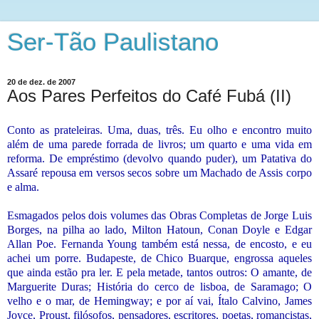
Ser-Tão Paulistano
20 de dez. de 2007
Aos Pares Perfeitos do Café Fubá (II)
Conto as prateleiras. Uma, duas, três. Eu olho e encontro muito
além de uma parede forrada de livros; um quarto e uma vida em
reforma. De empréstimo (devolvo quando puder), um Patativa do
Assaré repousa em versos secos sobre um Machado de Assis corpo
e alma.
Esmagados pelos dois volumes das Obras Completas de Jorge Luis
Borges, na pilha ao lado, Milton Hatoun, Conan Doyle e Edgar
Allan Poe. Fernanda Young também está nessa, de encosto, e eu
achei um porre. Budapeste, de Chico Buarque, engrossa aqueles
que ainda estão pra ler. E pela metade, tantos outros: O amante, de
Marguerite Duras; História do cerco de lisboa, de Saramago; O
velho e o mar, de Hemingway; e por aí vai, Ítalo Calvino, James
Joyce, Proust, filósofos, pensadores, escritores, poetas, romancistas,