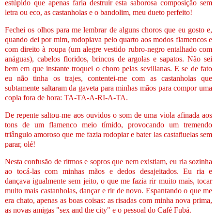
estúpido que apenas faria destruir esta saborosa composição sem
letra ou eco, as castanholas e o bandolim, meu dueto perfeito!
Fechei os olhos para me lembrar de alguns choros que eu gosto e,
quando dei por mim, rodopiava pelo quarto aos modos flamencos e
com direito à roupa (um alegre vestido rubro-negro entalhado com
anáguas), cabelos floridos, brincos de argolas e sapatos. Não sei
bem em que instante troquei o choro pelas sevillanas. E se de fato
eu não tinha os trajes, contentei-me com as castanholas que
subtamente saltaram da gaveta para minhas mãos para compor uma
copla fora de hora: TA-TA-A-RI-A-TA.
De repente saltou-me aos ouvidos o som de uma viola afinada aos
tons de um flamenco meio tímido, provocando um tremendo
triângulo amoroso que me fazia rodopiar e bater las castañuelas sem
parar, olé!
Nesta confusão de ritmos e sopros que nem existiam, eu ria sozinha
ao tocá-las com minhas mãos e dedos desajeitados. Eu ria e
dançava igualmente sem jeito, o que me fazia rir muito mais, tocar
muito mais castanholas, dançar e rir de novo. Espantando o que me
era chato, apenas as boas coisas: as risadas com minha nova prima,
as novas amigas "sex and the city" e o pessoal do Café Fubá.