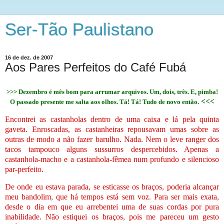
Ser-Tão Paulistano
16 de dez. de 2007
Aos Pares Perfeitos do Café Fubá
>>> Dezembro é mês bom para arrumar arquivos. Um, dois, três. E, pimba!
<<<
O passado presente me salta aos olhos. Tá! Tá! Tudo de novo então.
Encontrei as castanholas dentro de uma caixa e lá pela quinta
gaveta. Enroscadas, as castanheiras repousavam umas sobre as
outras de modo a não fazer barulho. Nada. Nem o leve ranger dos
tacos tampouco alguns sussurros despercebidos. Apenas a
castanhola-macho e a castanhola-fêmea num profundo e silencioso
par-perfeito.
De onde eu estava parada, se esticasse os braços, poderia alcançar
meu bandolim, que há tempos está sem voz. Para ser mais exata,
desde o dia em que eu arrebentei uma de suas cordas por pura
inabilidade. Não estiquei os braços, pois me pareceu um gesto