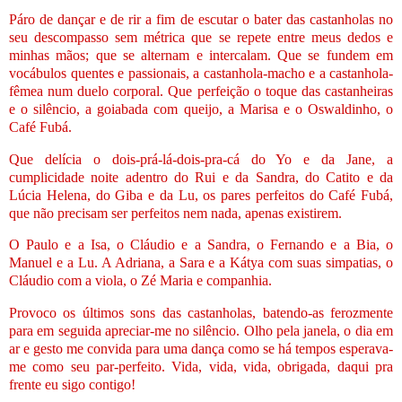
Páro de dançar e de rir a fim de escutar o bater das castanholas no
seu descompasso sem métrica que se repete entre meus dedos e
minhas mãos; que se alternam e intercalam. Que se fundem em
vocábulos quentes e passionais, a castanhola-macho e a castanhola-
fêmea num duelo corporal. Que perfeição o toque das castanheiras
e o silêncio, a goiabada com queijo, a Marisa e o Oswaldinho, o
Café Fubá.
Que delícia o dois-prá-lá-dois-pra-cá do Yo e da Jane, a
cumplicidade noite adentro do Rui e da Sandra, do Catito e da
Lúcia Helena, do Giba e da Lu, os pares perfeitos do Café Fubá,
que não precisam ser perfeitos nem nada, apenas existirem.
O Paulo e a Isa, o Cláudio e a Sandra, o Fernando e a Bia, o
Manuel e a Lu. A Adriana, a Sara e a Kátya com suas simpatias, o
Cláudio com a viola, o Zé Maria e companhia.
Provoco os últimos sons das castanholas, batendo-as ferozmente
para em seguida apreciar-me no silêncio. Olho pela janela, o dia em
ar e gesto me convida para uma dança como se há tempos esperava-
me como seu par-perfeito. Vida, vida, vida, obrigada, daqui pra
frente eu sigo contigo!