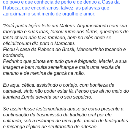
do povo e que conhecia de perto e de dentro a Casa da
Rabeca, que encontramos, talvez, as palavras que
aproximam o sentimento de orgulho e amor:
“Salú partiu ligêro feito um Mateus.
Argumentando com sua
rabequita e suas loas, tomou rumo dos fôrros, quedepois de
tanta chuva não tava ramiado, bem no mês onde se
oficializouum dia para o Maracatu.
Ficou A casa da Rabeca do Brasil, Manoelzinho tocando e
bordando,
Pedrinho que pinota em tudo que é folguedo, Maciel, a sua
imagem e bem muita semelhança e mais uma recúla de
menino e de menina de ganzá na mão.
Eu aqui, cética, assistindo o cortejo, com boniteza de
carnaval, sinto não poder estar lá. Penso que ali no meio do
Ilumiara Zumbi deveria ser o seu sepulcro.
Se assim fosse testemunharia quase de corpo presente a
continuação da trasnmissão da tradição oral por ele
cultuada, sob a estampa de uma gola, manto de lantejoulas
e miçanga réplica de seutrabalho de artesão .