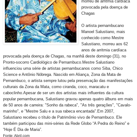
morreu de arritmia cardíaca
provocada pela doença de
Chagas
O artista pernambucano
Manoel Salustiano, mais
conhecido como Mestre
Salustiano, morreu aos 62
anos de arritmia cardíaca
provocada pela doença de Chagas, na manhã deste domingo (31), no
Pronto-socorro Cardiológico de Pernambuco.Mestre Salustiano
influenciou uma série de artistas pernambucanos como Siba, Chico
Science e Antônio Nóbrega. Nascido em Aliança, Zona da Mata de
Pernambuco, o artista sempre lutou pela preservação das manifestações
culturais da Zona da Mata, como ciranda, coco, maracatu e
caboclinho.Apesar de ser um dos artistas mais influentes da cultura
popular pernambucana, Salustiano gravou apenas quatro álbuns em mais
de 50 anos de carreira: "Sonho da rabeca", "As três gerações", "Cavalo-
marinho", e "Mestre Salu e a sua rabeca encantada".Em 2007,
Salustiano recebeu o título de Patrimônio vivo de Pernambuco. Ele
também participou das mini-séries da Rede Globo “A Pedra do Reino” e
“Hoje É Dia de Maria”.
Fonte: Abril.com