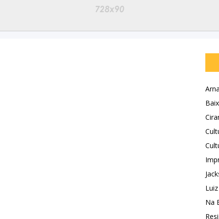
Arna
Baix
Cira
Cult
Cult
Impr
Jack
Luiz
Na 
Resi