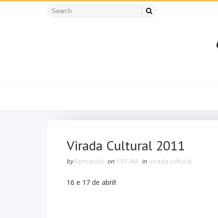
Virada Cultural 2011
by
Fernanda
on
1:07 AM
in
virada cultural
16 e 17 de abril!