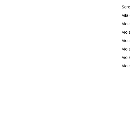
Sere
Vila
Vio
Viol
Viol
Viol
Viol
Viol