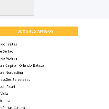
BLOGUES AMIGOS
ldo Freitas
e Sertão
nda Violeira
ura Caipira - Orlando Batista
ura Nordestina
essões Seresteiras
son Ricart
 Viola
Bronca
stências Culturais