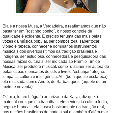
Ela é a nossa Musa, a Verdadeira, e reafirmamos que não
basta ter um "rostinho bonito", o nosso controle de
qualidade é exigente. É preciso ter uma das mais belas
vozes da música popular, ser compositora, saber tocar
violão e rabeca, conhecer e dominar os instrumentos
musicais dos diversos ritimos da tradição brasileira e
indígena, ser estudiosa, conhecedora e pesquisadora das
nossas raízes culturais, ser indicada ao Premio Tim de
Musica, ser produtora musical, como “disainer ser autora de
belas capas e encartes de cds e livros, “esbanjar” alegria,
simpatia, cultura e inteligência. Ah! (bom que se esclareça)
ela é casada com o André, do Barbatuques, (aquele de um
metro e noventa).
O Joca, futuro biógrafo autorizado da Kátya, diz que “o
material com que ela trabalha – elementos da cultura índia,
negra e branca – ela busca basicamente na tradição oral,
nos rincões brasileiros de norte a sul e também d’além-mar,