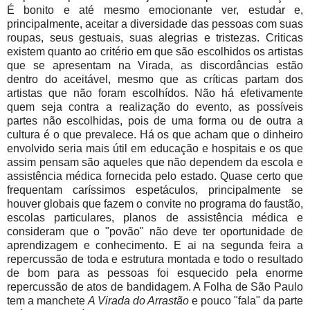
É bonito e até mesmo emocionante ver, estudar e,
principalmente, aceitar a diversidade das pessoas com suas
roupas, seus gestuais, suas alegrias e tristezas. Criticas
existem quanto ao critério em que são escolhidos os artistas
que se apresentam na Virada, as discordâncias estão
dentro do aceitável, mesmo que as críticas partam dos
artistas que não foram escolhídos. Não há efetivamente
quem seja contra a realização do evento, as possíveis
partes não escolhidas, pois de uma forma ou de outra a
cultura é o que prevalece. Há os que acham que o dinheiro
envolvido seria mais útil em educação e hospitais e os que
assim pensam são aqueles que não dependem da escola e
assistência médica fornecida pelo estado. Quase certo que
frequentam caríssimos espetáculos, principalmente se
houver globais que fazem o convite no programa do faustão,
escolas particulares, planos de assistência médica e
consideram que o "povão" não deve ter oportunidade de
aprendizagem e conhecimento. E ai na segunda feira a
repercussão de toda e estrutura montada e todo o resultado
de bom para as pessoas foi esquecido pela enorme
repercussão de atos de bandidagem. A Folha de São Paulo
tem a manchete
A Virada do Arrastão
e pouco "fala" da parte