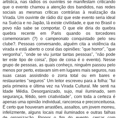
artística, nas rádios os ouvintes se manifestam criticando
que o evento chamou a atenção dos bandidos, nas redes
sociais as mesmas críticas contrárias à realização da
Virada. Um ouvinte de rádio diz que este evento seria ideal
na Suécia e no Japão, lá existe civilidade, e que no Brasil o
povo não sabe se comportar. O que ele diria do quebra
quebra recente em Paris quando os torcedores
comemoraram (?) o campeonato conquistado pelo seu
clube?. Pessoas conversando, alguém cita a violência da
virada e está aberto o coral das opiniões: "que horror", "que
vergonha", "onde se viu juntar tantas pessoas", "não pode
ter este tipo de coisa", (tipo de coisa é o evento). Nesse
grupo de pessoas, as quais conheço, ninguém passou pelo
menos por perto, estavam sim em lugares mais seguros, nas
suas casas assistindo o zorra total ou em bares e
restaurantes "seguros" Um leitor escreveu para a folha: "fui
pela primeira e última vez na Virada Cultural. Me senti na
Idade Média. Desorganizado, sujo, mal iluminado, sem
segurança, fétido, sem criatividade", com toda a certeza é
apenas uma opinião individual, rancorosa e preconceituosa.
É certo que houveram arrastões, assaltos, um jovem morreu,
infelizmente, alguns locais mal iluminados e outras falhas
de organização. Propor o fim do evento, cercar com