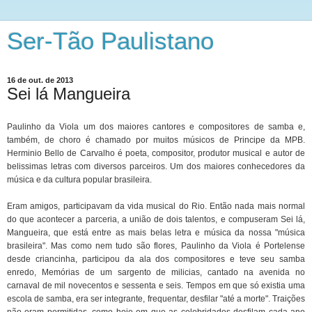
Ser-Tão Paulistano
16 de out. de 2013
Sei lá Mangueira
Paulinho da Viola um dos maiores cantores e compositores de samba e,
também, de choro é chamado por muitos músicos de Principe da MPB.
Herminio Bello de Carvalho é poeta, compositor, produtor musical e autor de
belissimas letras com diversos parceiros. Um dos maiores conhecedores da
música e da cultura popular brasileira.
Eram amigos, participavam da vida musical do Rio. Então nada mais normal
do que acontecer a parceria, a união de dois talentos, e compuseram Sei lá,
Mangueira, que está entre as mais belas letra e música da nossa "música
brasileira". Mas como nem tudo são flores, Paulinho da Viola é Portelense
desde criancinha, participou da ala dos compositores e teve seu samba
enredo, Memórias de um sargento de milicias, cantado na avenida no
carnaval de mil novecentos e sessenta e seis. Tempos em que só existia uma
escola de samba, era ser integrante, frequentar, desfilar "até a morte". Traições
não eram permitidas, como hoje em que as celebridades desfilam cada ano