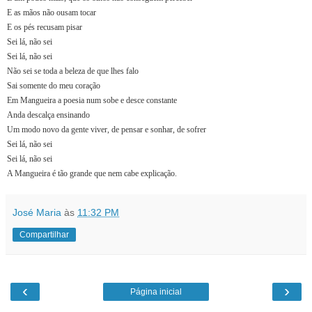
E as mãos não ousam tocar
E os pés recusam pisar
Sei lá, não sei
Sei lá, não sei
Não sei se toda a beleza de que lhes falo
Sai somente do meu coração
Em Mangueira a poesia num sobe e desce constante
Anda descalça ensinando
Um modo novo da gente viver, de pensar e sonhar, de sofrer
Sei lá, não sei
Sei lá, não sei
A Mangueira é tão grande que nem cabe explicação.
José Maria
às
11:32 PM
Compartilhar
‹
›
Página inicial