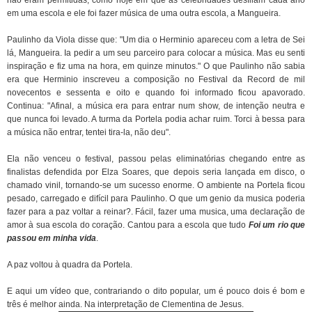
em uma escola e ele foi fazer música de uma outra escola, a Mangueira.
Paulinho da Viola disse que: "Um dia o Herminio apareceu com a letra de Sei
lá, Mangueira. Ia pedir a um seu parceiro para colocar a música. Mas eu senti
inspiração e fiz uma na hora, em quinze minutos." O que Paulinho não sabia
era que Herminio inscreveu a composição no Festival da Record de mil
novecentos e sessenta e oito e quando foi informado ficou apavorado.
Continua: "Afinal, a música era para entrar num show, de intenção neutra e
que nunca foi levado. A turma da Portela podia achar ruim. Torci à bessa para
a música não entrar, tentei tira-la, não deu".
Ela não venceu o festival, passou pelas eliminatórias chegando entre as
finalistas defendida por Elza Soares, que depois seria lançada em disco, o
chamado vinil, tornando-se um sucesso enorme. O ambiente na Portela ficou
pesado, carregado e difícil para Paulinho. O que um genio da musica poderia
fazer para a paz voltar a reinar?. Fácil, fazer uma musica, uma declaração de
amor à sua escola do coração. Cantou para a escola que tudo
Foi um rio que
passou em minha vida
.
A paz voltou à quadra da Portela.
E aqui um vídeo que, contrariando o dito popular, um é pouco dois é bom e
três é melhor ainda. Na interpretação de Clementina de Jesus.