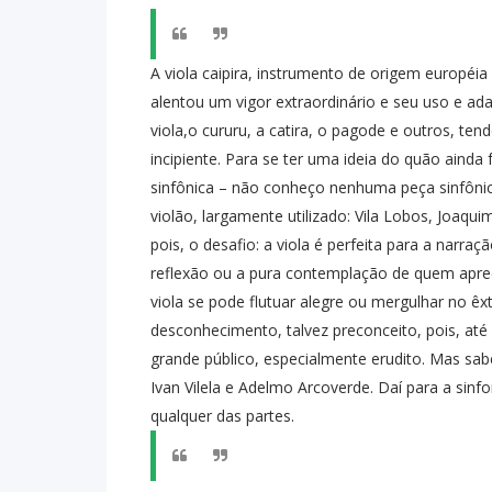
A viola caipira, instrumento de origem européia
alentou um vigor extraordinário e seu uso e ad
viola,o cururu, a catira, o pagode e outros, te
incipiente. Para se ter uma ideia do quão ainda
sinfônica – não conheço nenhuma peça sinfônic
violão, largamente utilizado: Vila Lobos, Joaquim
pois, o desafio: a viola é perfeita para a narra
reflexão ou a pura contemplação de quem aprec
viola se pode flutuar alegre ou mergulhar no êxt
desconhecimento, talvez preconceito, pois, até
grande público, especialmente erudito. Mas s
Ivan Vilela e Adelmo Arcoverde. Daí para a sinf
qualquer das partes.