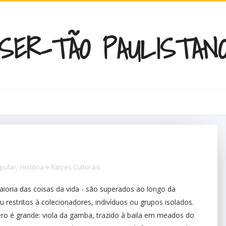
SER-TÃO PAULISTAN
opular
,
História e Raízes Culturais
ioria das coisas da vida - são superados ao longo da
 restritos à colecionadores, indivíduos ou grupos isolados.
ro é grande: viola da gamba, trazido à baila em meados do