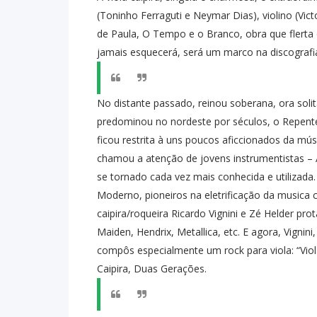
(Toninho Ferraguti e Neymar Dias), violino (Vic
de Paula, O Tempo e o Branco, obra que flerta 
jamais esquecerá, será um marco na discografia
No distante passado, reinou soberana, ora soli
predominou no nordeste por séculos, o Repente
ficou restrita à uns poucos aficcionados da mús
chamou a atenção de jovens instrumentistas – Al
se tornado cada vez mais conhecida e utilizad
Moderno, pioneiros na eletrificação da musica c
caipira/roqueira Ricardo Vignini e Zé Helder pro
Maiden, Hendrix, Metallica, etc. E agora, Vigni
compôs especialmente um rock para viola: “Viol
Caipira, Duas Gerações.