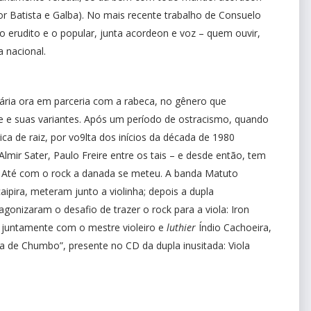
tor Batista e Galba). No mais recente trabalho de Consuelo
o erudito e o popular, junta acordeon e voz – quem ouvir,
 nacional.
tária ora em parceria com a rabeca, no gênero que
 e suas variantes. Após um período de ostracismo, quando
ica de raiz, por vo9lta dos inícios da década de 1980
mir Sater, Paulo Freire entre os tais – e desde então, tem
a. Até com o rock a danada se meteu. A banda Matuto
aipira, meteram junto a violinha; depois a dupla
tagonizaram o desafio de trazer o rock para a viola: Iron
ni, juntamente com o mestre violeiro e
luthier
Índio Cachoeira,
a de Chumbo”, presente no CD da dupla inusitada: Viola