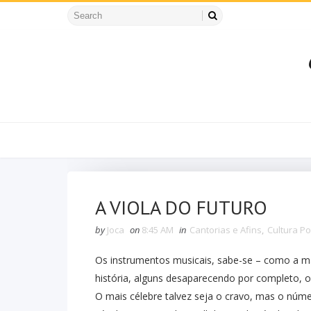
A VIOLA DO FUTURO
by
Joca
on
8:45 AM
in
Cantorias e Afins
,
Cultura P
Os instrumentos musicais, sabe-se – como a ma
história, alguns desaparecendo por completo, ou
O mais célebre talvez seja o cravo, mas o núme