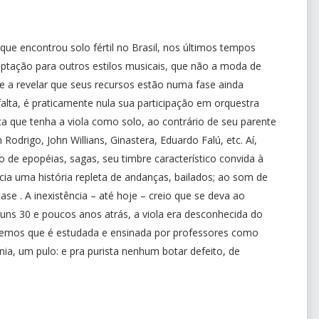
 que encontrou solo fértil no Brasil, nos últimos tempos
aptação para outros estilos musicais, que não a moda de
nde a revelar que seus recursos estão numa fase ainda
 falta, é praticamente nula sua participação em orquestra
a que tenha a viola como solo, ao contrário de seu parente
 Rodrigo, John Willians, Ginastera, Eduardo Falú, etc. Aí,
ção de epopéias, sagas, seu timbre característico convida à
ia uma história repleta de andanças, bailados; ao som de
ase . A inexistência – até hoje – creio que se deva ao
 uns 30 e poucos anos atrás, a viola era desconhecida do
abemos que é estudada e ensinada por professores como
onia, um pulo: e pra purista nenhum botar defeito, de