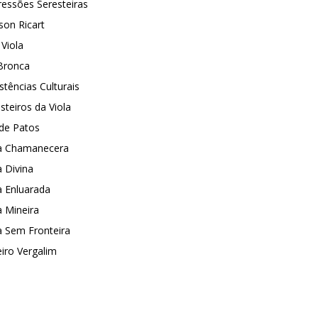
essões Seresteiras
son Ricart
 Viola
Bronca
stências Culturais
steiros da Viola
 de Patos
la Chamanecera
a Divina
a Enluarada
a Mineira
a Sem Fronteira
eiro Vergalim