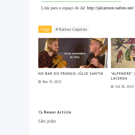
Link para o espaço do Jal:
http://jalcartoon.nafoto.net/
Tags
# Raízes Caipiras
NO BAR DO FRANGO, JÚLIO SANTIN
"ALPENDRE",
LACERDA
Nov 10, 2023
Oct 30, 2023
Newer Article
São João