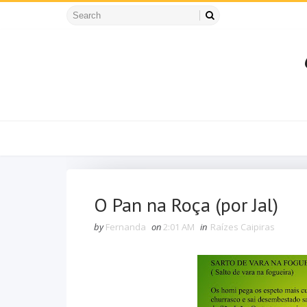
O Pan na Roça (por Jal)
by
Fernanda
on
2:01 AM
in
Raízes Caipiras