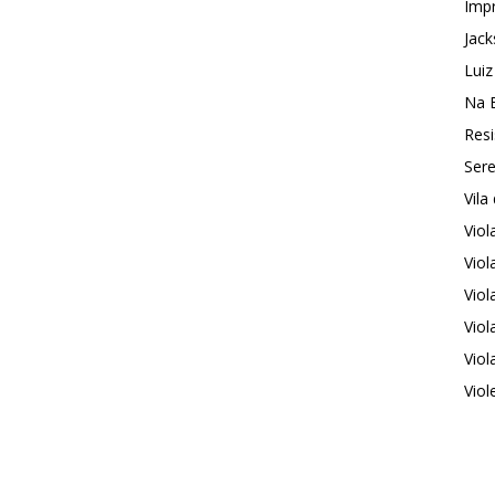
Impr
Jack
Luiz
Na 
Resi
Sere
Vila
Vio
Viol
Viol
Viol
Viol
Viol