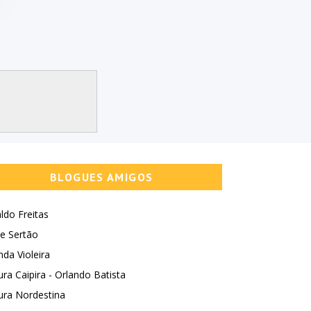
BLOGUES AMIGOS
ldo Freitas
e Sertão
nda Violeira
ura Caipira - Orlando Batista
ura Nordestina