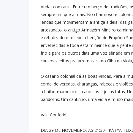
Andar com arte. Entre um berço de tradições, as
sempre um quê a mais. No charmoso e colorido 
lendas que movimentam a antiga aldeia, das gale
artesanato, o antigo Armazém Mineiro caminha 
é rebatizado e recebe a benção de Empório San
envelhecidas e toda esta mineirice que a gente 
frio e para os outros dias uma voz afinada em 
causos - feitos pra arrematar - do Giba da Viola
O casario colonial dá as boas-vindas. Para a m
cordel de veredas, charangas, rabecas e violõe
a bailar, mamelucos, caboclos e jecas tatus. U
bandolins. Um cantinho, uma viola e muito mais
Vale Conferir!
DIA 29 DE NOVEMBRO, AS 21:30 - KÁTYA TEIX