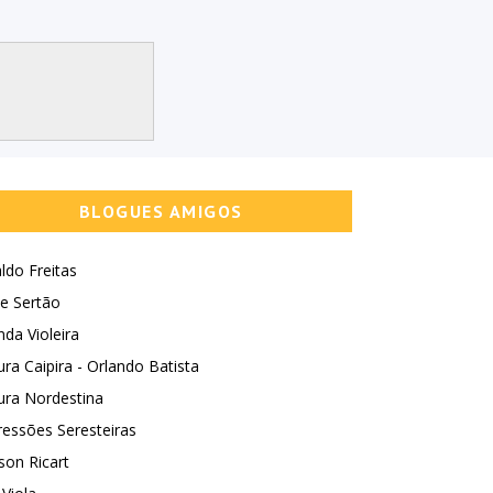
BLOGUES AMIGOS
ldo Freitas
e Sertão
nda Violeira
ura Caipira - Orlando Batista
ura Nordestina
essões Seresteiras
son Ricart