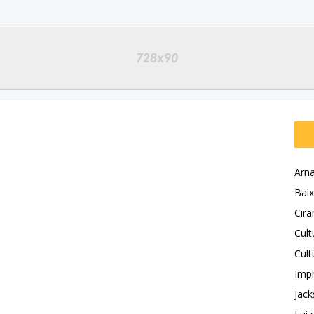
Arna
Baix
Cira
Cult
Cult
Impr
Jack