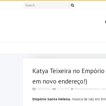
Katya Teixeira no Empóri
em novo endereço!)
by
Fernanda
on
11:36 PM
in
Armazém Mineiro
,
Em
Empório Santa Helena
, música de raíz em Em