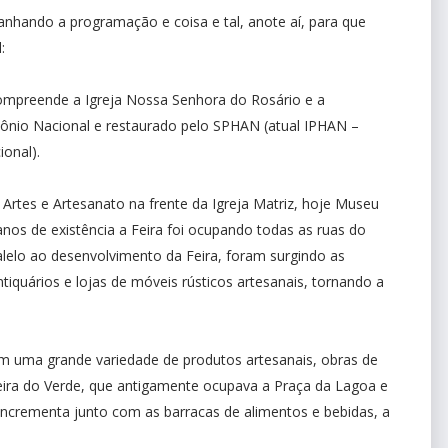
hando a programação e coisa e tal, anote aí, para que
:
compreende a Igreja Nossa Senhora do Rosário e a
imônio Nacional e restaurado pelo SPHAN (atual IPHAN –
ional).
e Artes e Artesanato na frente da Igreja Matriz, hoje Museu
anos de existência a Feira foi ocupando todas as ruas do
ralelo ao desenvolvimento da Feira, foram surgindo as
antiquários e lojas de móveis rústicos artesanais, tornando a
om uma grande variedade de produtos artesanais, obras de
eira do Verde, que antigamente ocupava a Praça da Lagoa e
incrementa junto com as barracas de alimentos e bebidas, a