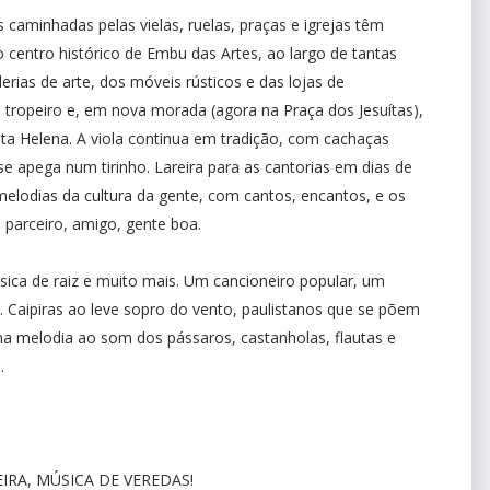
 caminhadas pelas vielas, ruelas, praças e igrejas têm
centro histórico de Embu das Artes, ao largo de tantas
rias de arte, dos móveis rústicos e das lojas de
tropeiro e, em nova morada (agora na Praça dos Jesuítas),
ta Helena. A viola continua em tradição, com cachaças
se apega num tirinho. Lareira para as cantorias em dias de
melodias da cultura da gente, com cantos, encantos, e os
, parceiro, amigo, gente boa.
úsica de raiz e muito mais. Um cancioneiro popular, um
s. Caipiras ao leve sopro do vento, paulistanos que se põem
ma melodia ao som dos pássaros, castanholas, flautas e
.
EIRA, MÚSICA DE VEREDAS!