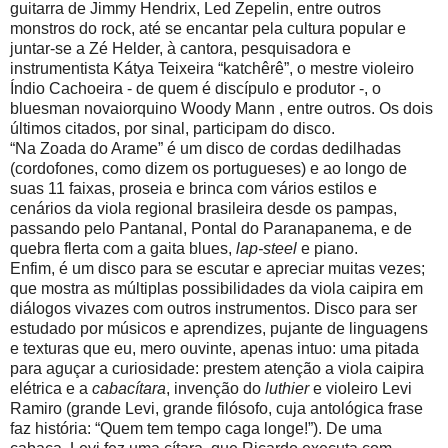
guitarra de Jimmy Hendrix, Led Zepelin, entre outros
monstros do rock, até se encantar pela cultura popular e
juntar-se a Zé Helder, à cantora, pesquisadora e
instrumentista Kátya Teixeira “katchêrê”, o mestre violeiro
Índio Cachoeira - de quem é discípulo e produtor -, o
bluesman novaiorquino Woody Mann , entre outros. Os dois
últimos citados, por sinal, participam do disco.
“Na Zoada do Arame” é um disco de cordas dedilhadas
(cordofones, como dizem os portugueses) e ao longo de
suas 11 faixas, proseia e brinca com vários estilos e
cenários da viola regional brasileira desde os pampas,
passando pelo Pantanal, Pontal do Paranapanema, e de
quebra flerta com a gaita blues,
lap-steel
e piano.
Enfim, é um disco para se escutar e apreciar muitas vezes;
que mostra as múltiplas possibilidades da viola caipira em
diálogos vivazes com outros instrumentos. Disco para ser
estudado por músicos e aprendizes, pujante de linguagens
e texturas que eu, mero ouvinte, apenas intuo: uma pitada
para aguçar a curiosidade: prestem atenção a viola caipira
elétrica e a
cabacítara
, invenção do
luthier
e violeiro Levi
Ramiro (grande Levi, grande filósofo, cuja antológica frase
faz história: “Quem tem tempo caga longe!”). De uma