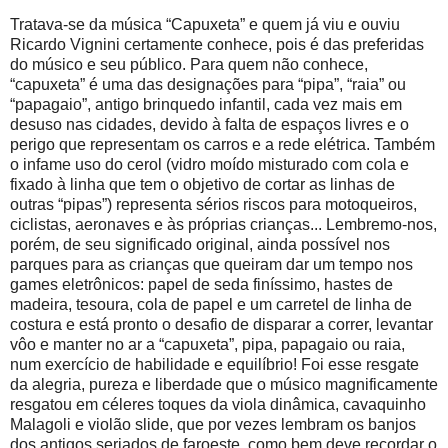
Tratava-se da música “Capuxeta” e quem já viu e ouviu
Ricardo Vignini certamente conhece, pois é das preferidas
do músico e seu público. Para quem não conhece,
“capuxeta” é uma das designações para “pipa”, “raia” ou
“papagaio”, antigo brinquedo infantil, cada vez mais em
desuso nas cidades, devido à falta de espaços livres e o
perigo que representam os carros e a rede elétrica. Também
o infame uso do cerol (vidro moído misturado com cola e
fixado à linha que tem o objetivo de cortar as linhas de
outras “pipas”) representa sérios riscos para motoqueiros,
ciclistas, aeronaves e às próprias crianças... Lembremo-nos,
porém, de seu significado original, ainda possível nos
parques para as crianças que queiram dar um tempo nos
games eletrônicos: papel de seda finíssimo, hastes de
madeira, tesoura, cola de papel e um carretel de linha de
costura e está pronto o desafio de disparar a correr, levantar
vôo e manter no ar a “capuxeta”, pipa, papagaio ou raia,
num exercício de habilidade e equilíbrio! Foi esse resgate
da alegria, pureza e liberdade que o músico magnificamente
resgatou em céleres toques da viola dinâmica, cavaquinho
Malagoli e violão slide, que por vezes lembram os banjos
dos antigos seriados de faroeste, como bem deve recordar o