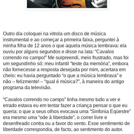
Outro dia coloquei na vitrola um disco de música
instrumental e ao começar a primeira faixa, perguntei à
minha filha de 12 anos o que aquela música lembrava: ela
ouviu por alguns segundos e disse na lata: “Cavalos
correndo no campo!” Me surpreendi, meio frustrado, mas foi
um segundinho só: meu infantil “teste da memória”, embora
não fornecesse a resposta desejada por mim, acertara em
cheio: eu havia perguntado “o que a música lembrava” e
não – felizmente! – “qual é música?”, à maneira do antigo
programa da televisão.
“Cavalos correndo no campo” tinha mesmo tudo a ver e
errado estava eu em tentar fazer a criança pensar o que eu
queria: o que a seus olhos evocava uma “Sinfonia Eqüestre”
era mesmo uma “ode à liberdade”, o correr livre e
desenfreado contra ou a favor do vento. Esse sentimento de
liberdade correspondia, de facto, ao sentimento do autor.