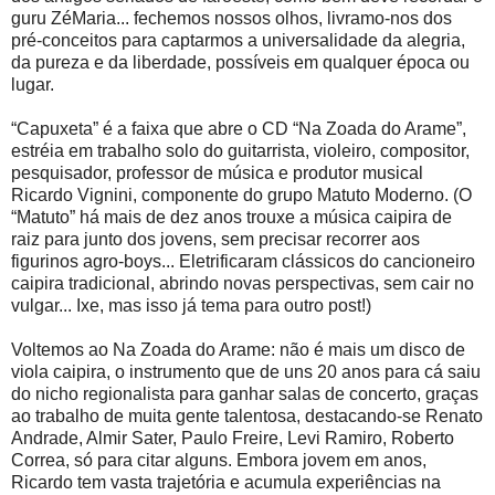
guru ZéMaria... fechemos nossos olhos, livramo-nos dos
pré-conceitos para captarmos a universalidade da alegria,
da pureza e da liberdade, possíveis em qualquer época ou
lugar.
“Capuxeta” é a faixa que abre o CD “Na Zoada do Arame”,
estréia em trabalho solo do guitarrista, violeiro, compositor,
pesquisador, professor de música e produtor musical
Ricardo Vignini, componente do grupo Matuto Moderno. (O
“Matuto” há mais de dez anos trouxe a música caipira de
raiz para junto dos jovens, sem precisar recorrer aos
figurinos agro-boys... Eletrificaram clássicos do cancioneiro
caipira tradicional, abrindo novas perspectivas, sem cair no
vulgar... Ixe, mas isso já tema para outro post!)
Voltemos ao Na Zoada do Arame: não é mais um disco de
viola caipira, o instrumento que de uns 20 anos para cá saiu
do nicho regionalista para ganhar salas de concerto, graças
ao trabalho de muita gente talentosa, destacando-se Renato
Andrade, Almir Sater, Paulo Freire, Levi Ramiro, Roberto
Correa, só para citar alguns. Embora jovem em anos,
Ricardo tem vasta trajetória e acumula experiências na